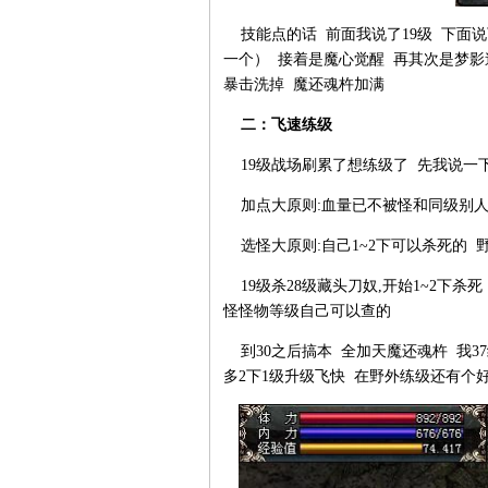
技能点的话 前面我说了19级 下面
一个） 接着是魔心觉醒 再其次是梦影
暴击洗掉 魔还魂杵加满
二：飞速练级
19级战场刷累了想练级了 先我说一
加点大原则:血量已不被怪和同级别
选怪大原则:自己1~2下可以杀死的 
19级杀28级藏头刀奴,开始1~2下杀
怪怪物等级自己可以查的
到30之后搞本 全加天魔还魂杵 我37
多2下1级升级飞快 在野外练级还有个