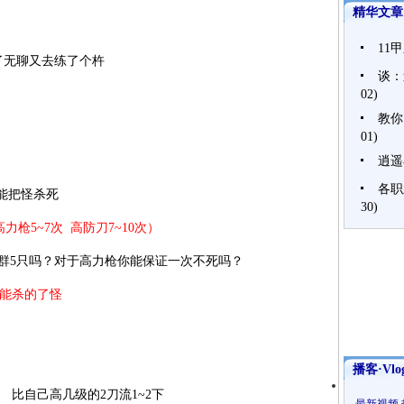
精华文章
11
了无聊又去练了个杵
谈：
02)
教你
01)
逍遥
各职
能把怪杀死
30)
力枪5~7次 高防刀7~10次）
5只吗？对于高力枪你能保证一次不死吗？
能杀的了怪
播客·Vlo
比自己高几级的2刀流1~2下