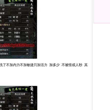
洗了不加内力不加敏捷只加活力 加多少 不被怪或人秒 其