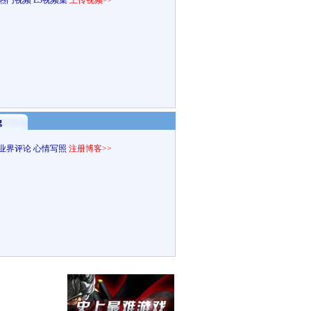
热门视频
E3视频集
上传视频>>
g
业界评论
心情写照
注册博客>>