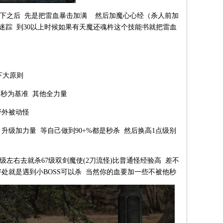
说下之后 先是把雷血暴击加满 然后加魔心心经（杀人前加
迷踪 到30以上时候如果有天魔还魂杵这个技能书就把雷血
下大原则
人秒为基准 其他全力量
野外被动怪
死 升级加力量 等自己做到90+%都是秒杀 然后换高1点级别
级左右去就杀67级双剑魔使(2刀流怪)比普通怪经验高 差不
好处就是遇到小BOSS可以杀 当然你的血要加一些不被他秒