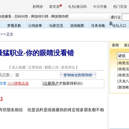
新网游
新页游
礼包/激活码
今日开服
热门页游
游戏播客
-
百科问答
-
网游排行榜
-
网游期待榜
|
通行证
册
梦魇圣教
心情故事
玩家交流
游戏截图
任务攻略
论坛入口
>
> 正文
魔兽
新闻
新
最猛职业-你的眼睛没看错
天堂
[
有奖活
2 【
加入收藏
/
文章投稿
/
截图上传
/
发表评论
】
王权与
[
有奖活
总数：
篇
[
有奖活
[
天龙八
你拿
>>>详情点击
(
注册用户
才能获得积分)
[
新游账
载】
有些朋友相信 但是说杵是练级最快的肯定很多朋友都不相