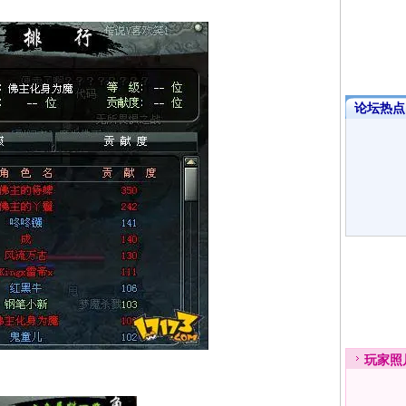
论坛热点·
玩家
照