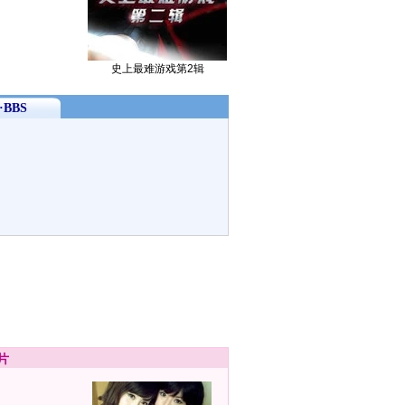
史上最难游戏第2辑
BBS
片