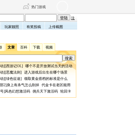
热门游戏
注
玩家靓照
有奖投稿
上传截图
DNF
传奇4
游
文章
百科
下载
视频
剑网3旗舰版
新天龙八部
动
][
西游记OL
]
哪个不是开放测试当天的活动
自由
诛仙世界
仙剑世界
动
][
恶魔法则
]
进入游戏后出生在哪个场景
动
][
绿色征途
]
领取黄金搭档的标准是什么
部2
]
身上有杀气怎么削掉
代金卡在老区能用
号
]
风色幻想激活码
佣兵天下激活码
轮回卡