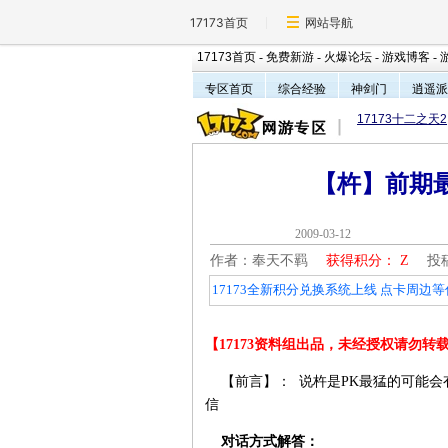
17173首页
网站导航
17173首页
-
免费新游
-
火爆论坛
-
游戏博客
-
专区首页
综合经验
神剑门
逍遥派
17173十二之天2
【杵】前期
2009-03-1
作者：奉天不羁
获得积分：
Z
投稿
17173全新积分兑换系统上线 点卡周边等
【17173资料组出品，未经授权请勿转
【前言】： 说杵是PK最猛的可能会
信
对话方式解答：