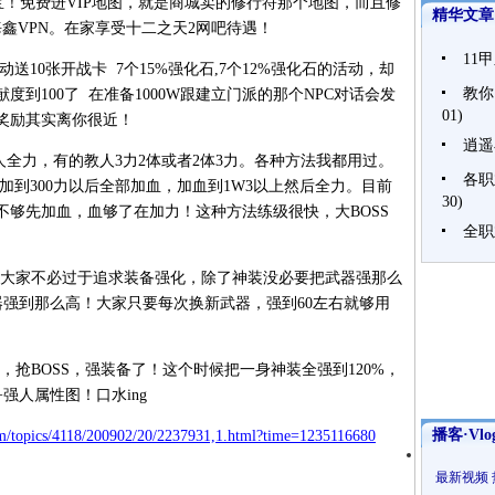
倍掉宝！免费进VIP地图，就是商城卖的修行符那个地图，而且修
精华文章
海鑫VPN。在家享受十二之天2网吧待遇！
11
10张开战卡 7个15%强化石,7个12%强化石的活动，却
教你
到100了 在准备1000W跟建立门派的那个NPC对话会发
01)
奖励其实离你很近！
逍遥
全力，有的教人3力2体或者2体3力。各种方法我都用过。
各职
加到300力以后全部加血，加血到1W3以上然后全力。目前
30)
不够先加血，血够了在加力！这种方法练级很快，大BOSS
全职
，大家不必过于追求装备强化，除了神装没必要把武器强那么
器强到那么高！大家只要每次换新武器，强到60左右就够用
，抢BOSS，强装备了！这个时候把一身神装全强到120%，
强人属性图！口水ing
播客·Vlo
om/topics/4118/200902/20/2237931,1.html?time=1235116680
最新视频