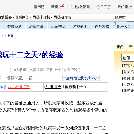
新网游
新页游
礼包/激活码
今日开服
热门页游
游戏播客
-
百科问答
-
网游排行榜
-
网游期待榜
|
通行证
册
梦魇圣教
心情故事
玩家交流
游戏截图
任务攻略
论坛入口
>
> 正文
魔兽
新闻
新
我玩十二之天2的经验
天堂
[
有奖活
7 【
加入收藏
/
文章投稿
/
截图上传
/
发表评论
】
王权与
[
有奖活
Z
投稿总数：
篇
[
有奖活
[
天龙八
你拿
>>>详情点击
(
注册用户
才能获得积分)
[
新游账
号下的当铺是通用的，所以大家可以把一些东西放到当
议大家3个势力3个号，方便存取东西的时候观察各个势力的
羡慕那些在加盟网吧的玩家享受一系列超值服务，十二之