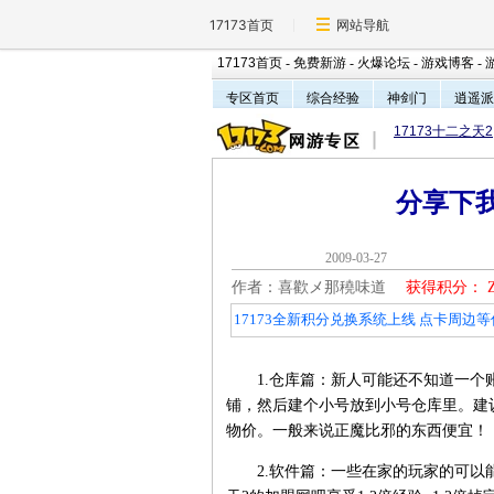
17173首页
网站导航
17173首页
-
免费新游
-
火爆论坛
-
游戏博客
-
专区首页
综合经验
神剑门
逍遥派
17173十二之天2
分享下
2009-03-2
作者：喜歡メ那穘味道
获得积分：
17173全新积分兑换系统上线 点卡周边等
1.仓库篇：新人可能还不知道一个账
铺，然后建个小号放到小号仓库里。建
物价。一般来说正魔比邪的东西便宜！
2.软件篇：一些在家的玩家的可以能