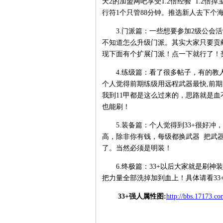
天2的加盟网吧享受1.2倍经验 1.2
行符1个只管88分钟。推选新人去下个
3.门派篇：一些想要参加2级公会活动送
不知道怎么升级门派。其实大家只要贡献度
现下面有个扩展门派！点一下就行了！
4.练级篇：看了很多帖子，有的教人
个人觉得前期练级用远程武器最快,前期
我到11甲都是这么过来的，思路就是血
也能刷！
5.装备篇：个人觉得到33+很好冲
高，除非你有钱，每级都换武器 把武
了。当然必须是明装！
6.终极篇：33+以后大家就是刷神装
把力量全部洗掉加到血上！具体请看33+
33+强人属性图:
http://bbs.17173.c