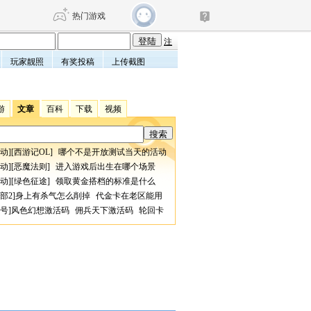
热门游戏
注
玩家靓照
有奖投稿
上传截图
DNF
传奇4
游
文章
百科
下载
视频
剑网3旗舰版
新天龙八部
动
][
西游记OL
]
哪个不是开放测试当天的活动
自由
诛仙世界
仙剑世界
动
][
恶魔法则
]
进入游戏后出生在哪个场景
动
][
绿色征途
]
领取黄金搭档的标准是什么
部2
]
身上有杀气怎么削掉
代金卡在老区能用
号
]
风色幻想激活码
佣兵天下激活码
轮回卡