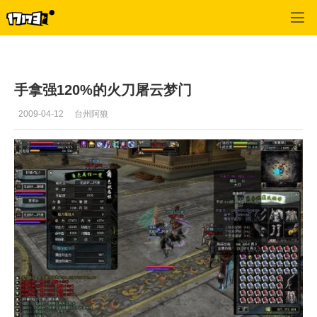
十二之天2
>
逍遥派
>
正文
手拿强120%的火刀屠云梦门
2009-04-12
台州阿狼