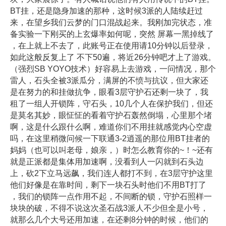
BT挂，还是隐身加速的那种，这时候3派的人陆续赶过
来，在望乡我们云梦的门口混战起来。我刚加完状态，准
备实验一下刚买的上玄爆率如何呢，突然 屏幕一黑掉线了
，在上就上不去了，此账号正在使用请10分钟以后登录，
如此这般反复上了 不下50遍，将近26分钟吧才上了游戏。
（强烈SB YOYO技术）好容易上去游戏，一问情况，那个
雷人，石头全被3派瓜分，满屏的不愤与抗议，但大家还
是在努力的和挂做抗争，眼看3层守护石还剩一块了，我
租了一组人开锁阵，守石头，10几个人在保护我们，但还
是莫名其妙，眼怔怔的看着守护石轰然倒塌，心里那个堵
啊，这是什么跟什么啊，难道你们不用挂就感觉内心空虚
吗，在这里稍微问候一下联通3-2逍遥的那位用BT挂者的
妈妈（也可以叫老母，娘亲，）时怎么教育你的~！~还有
就是正派都是集体用加速啊，没看到人一闪就到石头边
上，砍2下立马远飙，我们连人都打不到，在3层守护这里
他们好像是在靠时间，剩下一块石头时他们不用BT打了
，我们的锁阵一点作用不起，不间断的锁，守护石照样一
块块的破，不得不说这次圣石战3派人不少但全是小号，
就那么几个大号还用加速，在还剩8分钟的时候，他们的