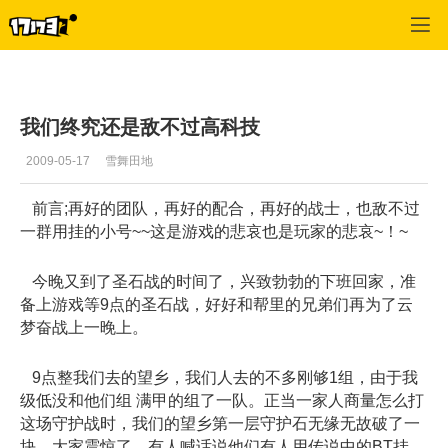
十二之天2
>
心情故事
>
正文
我们终究还是敌不过高科技
2009-05-17
雪舞田地
前言;再好的团队，再好的配合，再好的战士，也敌不过
一群用挂的小号~~这是游戏的悲哀也是玩家的悲哀~！~
今晚又到了圣石战的时间了，兴致勃勃的下班回家，准
备上游戏等9点的圣石战，好好和帮里的兄弟们再为了云
梦奋战上一晚上。
9点整我们去的望乡，我们人去的不多刚够1组，由于我
级低没和他们组 满甲的组了一队。正当一家人商量怎么打
这场守护战时，我们的望乡第一层守护石无缘无故破了一
块，大家震惊了。有人喊话说他们有人用传说中的BT挂。