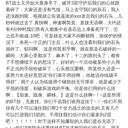
BT战士又开始大显身手了，破开3层守护后我们的心就跟
着碎了，大家还是没有气馁，马上去守我们的辰石，我人
还没跑到呢，电视就公告逍遥派的xxx攻击我们的石头，几
秒钟就过去了 真快啊，神速啊简直。直接无语啊，大约还
有4分钟时我们所有人都集中在圣石边上准备死守了，怎
么也不能成-10吧，可是就在大家不间断锁阵，加保护的情
况下，杀死一个正的门主后，什么人也没看到我们的石头
就碎了。郁闷啊 。这是何其邪乎啊。就在那圣石破碎的一
瞬间，大家心里都凉了，麻木了，十二的路到头了，都有
了不想继续下去的想法了。好好的一个活动被某些小人用
不正当的手段给破坏了，心头很沉重啊。而某些人还是一
派势力长还好意思说“你们谁不用挂啊 ，你敢说你练级不
用挂”，我个人认为练级用个辅助挂无可厚非，就是减少下
手指的强度，别破坏游戏的平衡。但是你们用的什么挂
啊，【加速。隐身。瞬移。】这是什么挂啊~！~这是所谓
的BT挂，无敌挂。你们干说我们谁用这挂了~！~你们不用
挂有几个可以顶住我们帮2个全力战士的攻击的,又有几个
可以打进我们3层的。不用挂我们估计你们最多到2层
吧！！！！！！对于这样不知廉耻的人我们是在无语了
~！~你们3派联合还要依仗BT挂才抢回你们的石头，我不