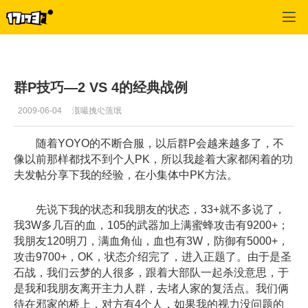
十二之天2
>
综合经验
>
正文
群P技巧—2 VS 4的经典战例
2009-06-04
涐嘬拽尐蓅氓
随着YOYO的不断合服，以后群P会越来越多了，不
像以前那样都找不到个人PK，所以我趁着大家都闲着的功
夫发帖分享下我的经验，在小集体中PK方法。
先说下我的状态和我朋友的状态，33+就不多说了，
我3W多几百的血，105的武器加上满蜜蜂攻击有9200+；
我朋友120明刀，满血角仙，血也有3W，防御有5000+，
攻击9700+，OK，状态介绍完了，进入正题了。由于是圣
石战，我们云梦的人很多，跟着大部队一起杀没意思，于
是我和我朋友离开主力人群，去堵人家的复活点。我们俩
待在邪家的桥上，对方有4个人，如果我的视力没问题的