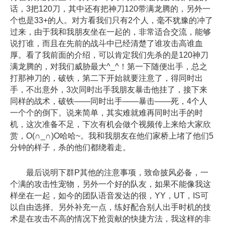
话，3把120刀，其中还有把神刀120带满龙腾的，另外一
个也是33+的人。对方看我们只有2个人，毫不犹豫的冲了
过来，由于我和我朋友坐在一起的，非常适合交流，能够
说打谁，而且在先前的战斗中已经清楚了谁攻击高谁血
厚。看了我前面的介绍，可以肯定我们先杀的是120神刀
满龙腾的，对我们威胁最大^_^！第一下随便出手，总之
打那神刀的，破铁，第二下开始就要注意了，得同时出
手，不出意外，3次同时出手我朋友暴击他挂了，接下来
同样的战术，破铁——同时出手——暴击——死，4个人
一个个的倒下。说来简单，其实难就难再同时出手的时
机，这次准备不足，下次有机会做个视频传上来给大家欣
赏，O(∩_∩)O哈哈~。我和我朋友在他们家桥上堵了他们5
分钟的样子，杀的他们都绕着走。
最后说明下群P其他的注意事项，致命披风必备，一
个满的攻击性宠物，另外一个好的队友，如果不能像我这
样坐在一起，如今的团队语音发达的很，YY，UT，IS可
以自由选择。另外补充一点，练好配合别人出手时机的技
术是在攻击不高的情况下抢贡献的快捷方法，我这样的非