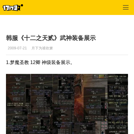
十二之天2
>
玩家交流
>
正文
韩服《十二之天贰》武神装备展示
2009-07-21
月下为谁吹箫
1.梦魔圣教 12卿 神级装备展示。