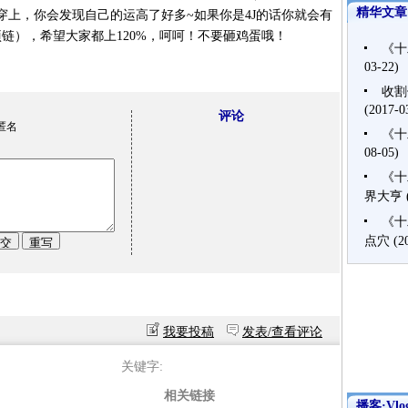
精华文章
穿上，你会发现自己的运高了好多~如果你是4J的话你就会有
运项链），希望大家都上120%，呵呵！不要砸鸡蛋哦！
《十
03-22)
收割
(2017-0
评论
匿名
《十
08-05)
《十
界大亨
《十
点穴
(2
我要投稿
发表/查看评论
关键字:
相关链接
播客·Vlo