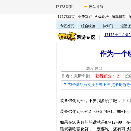
17173首页
网站导航
17173首页
-
免费新游
-
火爆论坛
-
游戏博客
-
专区首页
综合经验
神剑门
逍遥派
17173十二之天2
作为一个
2009-10-1
作者：克斯卑鄙
获得积分：
Z
投稿
17173全新积分兑换系统上线 点卡周边等
装备强化到60，不要我多说了吧，下
装备强化到60+12=72+6=78+12=90+105=
如果在90失败的的话就是87+12=99，在失败的
话就要吃强化符，一定要吃，还有可以