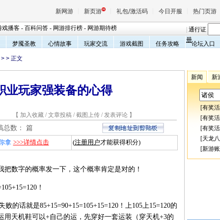
新网游
新页游
礼包/激活码
今日开服
热门页游
游戏播客
-
百科问答
-
网游排行榜
-
网游期待榜
|
通行证
册
梦魇圣教
心情故事
玩家交流
游戏截图
任务攻略
论坛入口
>
> 正文
魔兽
新闻
新
职业玩家强装备的心得
天堂
[
有奖活
1 【
加入收藏
/
文章投稿
/
截图上传
/
发表评论
】
王权与
[
有奖活
总数：
篇
[
有奖活
[
天龙八
你拿
>>>详情点击
(
注册用户
才能获得积分)
[
新游账
面我把数字的概率发一下，这个概率肯定是对的！
105+15=120！
话就是85+15=90+15=105+15=120！上105上15=120的
运用天机鞋可以+自己的运，先穿好一套运装（穿天机+3的