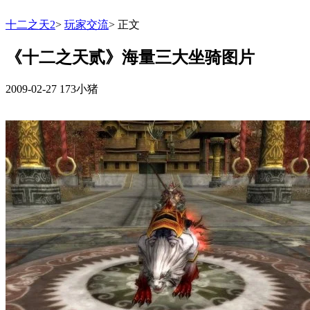
十二之天2
>
玩家交流
>
正文
《十二之天贰》海量三大坐骑图片
2009-02-27
173小猪