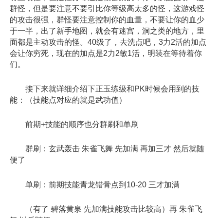
群怪，但是要注意不要引比你等级高太多的怪，这游戏怪
的攻击很强，群怪要注意控制你的血量，不要让你的血少
于一半，出了新手地图，就会有迷宫，洞之类的地方，里
面都是主动攻击的怪。40级了，去洗点吧，3力2活的加点
会让你穷死，现在的加点是2力2敏1活，明装在等待着你
们。
接下来就详细介绍下正玉练级和PK时候会用到的技
能：（技能点对应的就是武功值）
前期+技能的顺序也分群刷和单刷
群刷：玄武轰击 朱雀飞舞 先加满 再加三才 然后就随
便了
单刷：前期技能青龙错骨点到10-20 三才加满
（有了 碧落黄泉 先加满技能攻击比较高）再 朱雀飞