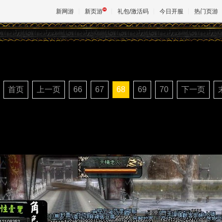
新网游
新页游
礼包/激活码
今日开服
热门页游
魔兽
首页
上一页
66
67
68
69
70
下一页
天堂
王权与