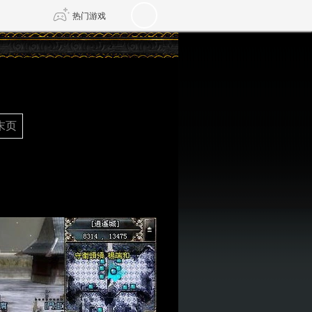
热门游戏
DNF
传奇4
末页
剑网3旗舰版
新天龙八部
自由
诛仙世界
仙剑世界