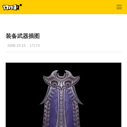
十二之天2
>
资料
>
正文
装备武器插图
2008-10-15
17173