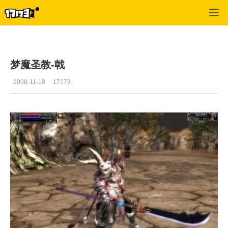
十二之天2
>
资料
>
正文
梦魔圣教-戟
2008-11-18
17173