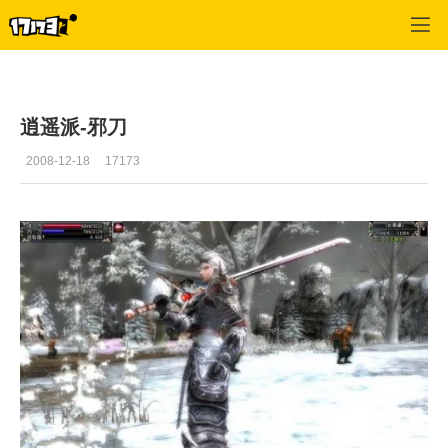
十二之天2
>
资料
>
正文
逍遥派-邪刀
2008-12-18
17173