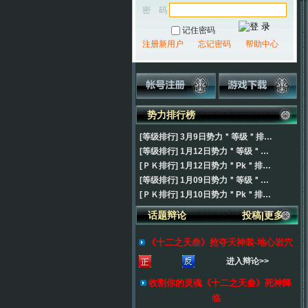
密 码
记住密码
注册新用户
忘记密码
帮助中心
势力排行榜
[等级排行
]
3月9日势力＂等级＂排…
[等级排行
]
1月12日势力＂等级＂…
[ＰＫ排行
]
1月12日势力＂Pk＂排…
[等级排行
]
1月09日势力＂等级＂…
[ＰＫ排行
]
1月10日势力＂Pk＂排…
话题辩论
投稿
|
更多
《十二之天叁》抢夺天神装-地心岩穴
进入辩论>>
收割你的灵魂《十二之天叁》死神降
临