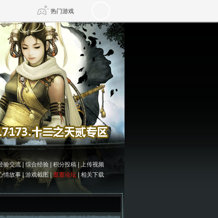
热门游戏
DNF
传奇4
剑网3旗舰版
新天龙八部
自由
诛仙世界
仙剑世界
经验交流
|
综合经验
|
积分投稿
|
上传视频
心情故事
|
游戏截图
|
逛逛论坛
|
相关下载