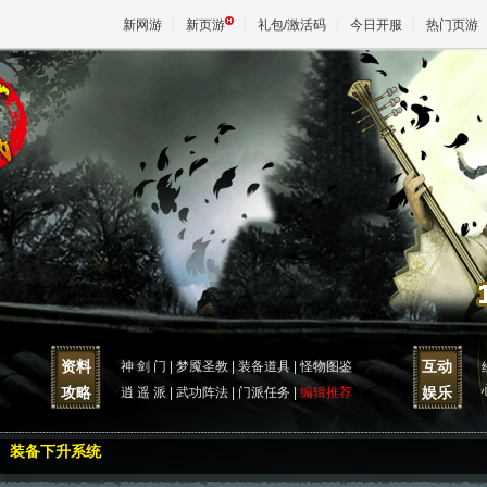
新网游
新页游
礼包/激活码
今日开服
热门页游
魔兽
天堂
王权与
资料
互动
神 剑 门
|
梦魇圣教
|
装备道具
|
怪物图鉴
攻略
娱乐
逍 遥 派
|
武功阵法
|
门派任务
|
编辑推荐
装备下升系统