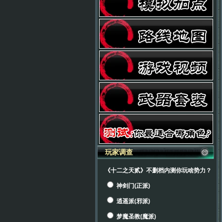
玩家调查
《十二之天贰》不删档内测你玩啥势力？
神剑门(正派)
逍遥派(邪派)
梦魔圣教(魔派)