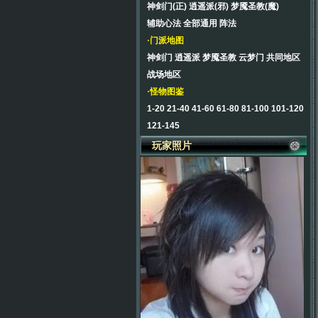
神剑门(正)
逍遥派(邪)
梦魇圣教(魔)
辅助心法
全部通用
阵法
·门派地图
神剑门
逍遥派
梦魇圣教
云梦门
共同地区
战场地区
·怪物图鉴
1-20
21-40
41-60
61-80
81-100
101-120
121-145
玩家照片