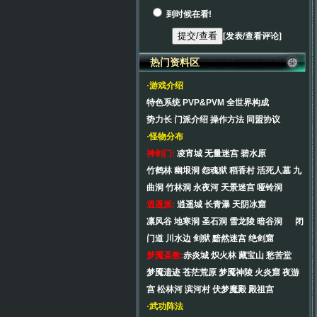
到时候在看!
[
发表/查看评论
]
热门资料区
·游戏介绍
特色系统
PVP&PVM
全世界构成
势力长
门派介绍
操作方法
同盟协议
·怪物分布
神剑门:
凌宵城
无量迷宫
碧水原
竹鹤林
幽垠洞
怨魂狱
稻香村
活死人墓
九
曲洞
竹林洞
永夜河
天景迷宫
哑铃洞
逍遥派:
逍遥城
长青瀑
天阴冰窟
凛风谷
地寒洞
圣石洞
雪龙陵
暗谷洞
闭
门道
川水边
剑狱
黯然迷宫
绝剑窟
梦魇圣教:
赤炎城
炽火林
藏宝山
愁苦堂
梦魇遗迹
苍茫荒原
梦魇神陵
火炎窟
夜游
宫
松林河
滨河村
伏梦魔殿
殿祖宫
·武功阵法