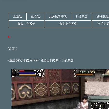
正规战
圣石战
龙瀑镇争夺战
制造系统
秘籍恢复
装备下升系统
装备上升系统
守护石
1)
(1) 定义
- 通过各势力的乞丐 NPC, 把自己的道具下升的系统