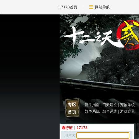
17173首页
网站导航
专区
新手指南
|
门派建立
|
宠物系统
战争系统
|
组合系统
|
游戏背景
首页
通行证
|
17173
用户名