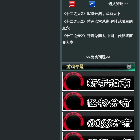
进入辩论>>
《十二之天2》6.18开测，武动天下
《十二之天2》特色点穴系统 解读武侠里的
点穴
《十二之天2》开店做商人 中国古代那些商
界大亨
>>发表话题<<
游戏专题