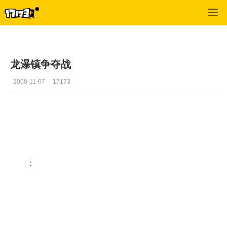
十二之天2
>
资料
>
正文
龙瀑镇争夺战
2008-11-07
17173
正规战
圣石战
龙瀑镇争夺战
制造系统
秘籍恢
装备下升系统
装备上升系统
守护石
：
龙瀑镇争夺战每3个小时进行一次，当角色等级达到
90级即可参加争夺。