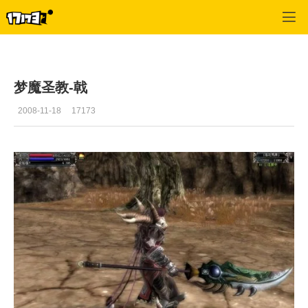
十二之天2
>
资料
>
正文
梦魔圣教-戟
2008-11-18
17173