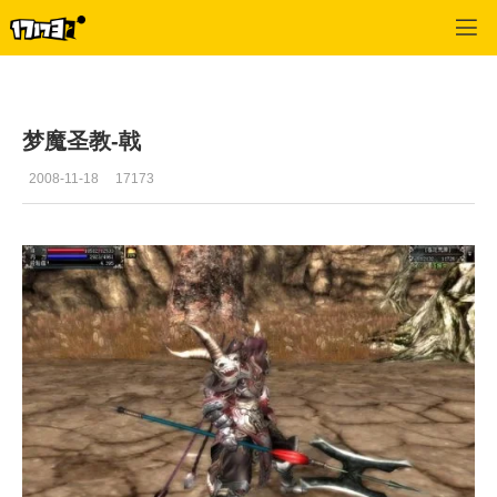
十二之天2
>
资料
>
正文
梦魔圣教-戟
2008-11-18
17173