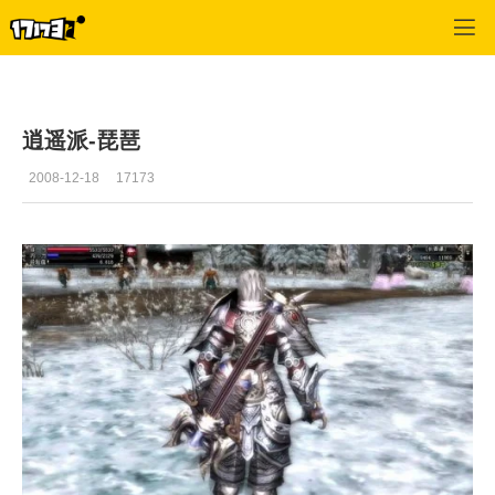
十二之天2
>
资料
>
正文
逍遥派-琵琶
2008-12-18
17173