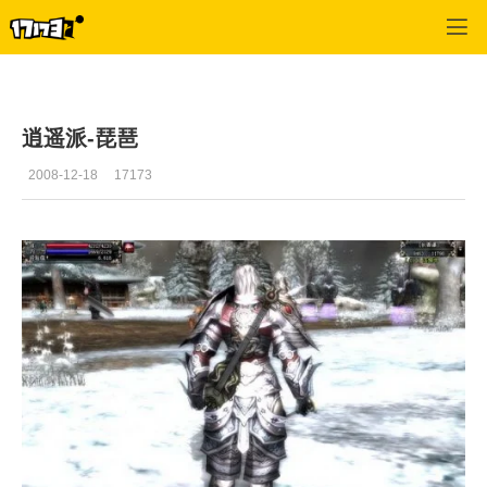
十二之天2
>
资料
>
正文
逍遥派-琵琶
2008-12-18
17173