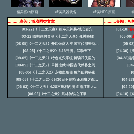
精美怪物原画
精美武器装备
精美NPC原画
::::::::::参阅：游戏同类文章
::::::::::参阅
[03-22]
《十二之天叁》抢夺天神装-地心岩穴
[01-18]
活
[03-22]
收割你的灵魂《十二之天叁》死神降临
[05-06]
[08-05]
《十二之天2》开店做商人 中国古代那些商…
[05-02
[08-05]
《十二之天2》6.18开测，武动天下
[04-30]
【
[08-05]
《十二之天2》特色点穴系统 解读武侠里的…
[04-28]
连
[08-05]
《十二之天2》单挑比武 中国古代武将之间…
[04
[08-05]
《十二之天2》宠物血角仙 独角仙的秘密
[
[08-05]
《十二之天2》6月30日不删档 正邪魔之战…
[04-23]
[06-03]
《十二之天》4.28不删档内测 血雨江湖大…
[04-20]
[06-03]
《十二之天》武林传说之序章
[04-18]
【