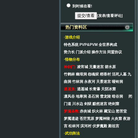
到时候在看!
[
发表/查看评论
]
热门资料区
·游戏介绍
特色系统
PVP&PVM
全世界构成
势力长
门派介绍
操作方法
同盟协议
·怪物分布
神剑门:
凌宵城
无量迷宫
碧水原
竹鹤林
幽垠洞
怨魂狱
稻香村
活死人墓
九
曲洞
竹林洞
永夜河
天景迷宫
哑铃洞
逍遥派:
逍遥城
长青瀑
天阴冰窟
凛风谷
地寒洞
圣石洞
雪龙陵
暗谷洞
闭
门道
川水边
剑狱
黯然迷宫
绝剑窟
梦魇圣教:
赤炎城
炽火林
藏宝山
愁苦堂
梦魇遗迹
苍茫荒原
梦魇神陵
火炎窟
夜游
宫
松林河
滨河村
伏梦魔殿
殿祖宫
·武功阵法