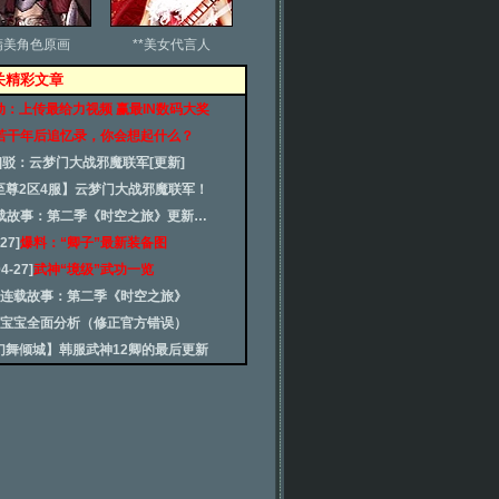
精美角色原画
**美女代言人
：相关精彩文章
动：上传最给力视频 赢最IN数码大奖
若干年后追忆录，你会想起什么？
]
驳：云梦门大战邪魔联军[更新]
至尊2区4服】云梦门大战邪魔联军！
载故事：第二季《时空之旅》更新…
-27]
爆料：“卿子”最新装备图
04-27]
武神“境级”武功一览
连载故事：第二季《时空之旅》
宝宝全面分析（修正官方错误）
幻舞倾城】韩服武神12卿的最后更新