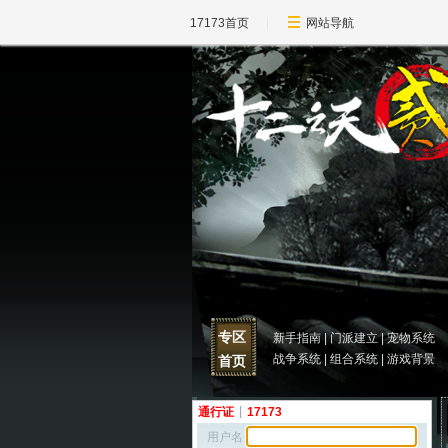
17173首页
网站导航
专区
新手指南
|
门派建立
|
宠物系统
战争系统
|
组合系统
|
游戏背景
首页
通行证
|
17173
用户名