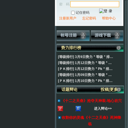
密 码
记住密码
注册新用户
忘记密码
帮助中心
势力排行榜
[等级排行
]
3月9日势力＂等级＂排…
[等级排行
]
1月12日势力＂等级＂…
[ＰＫ排行
]
1月12日势力＂Pk＂排…
[等级排行
]
1月09日势力＂等级＂…
[ＰＫ排行
]
1月10日势力＂Pk＂排…
话题辩论
投稿
|
更多
《十二之天叁》抢夺天神装-地心岩穴
进入辩论>>
收割你的灵魂《十二之天叁》死神降
临