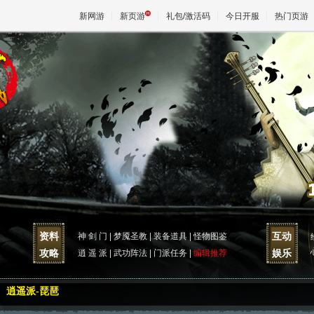
新网游
新页游
礼包/激活码
今日开服
热门页游
魔兽
天堂
王权与
资料
互动
神 剑 门
|
梦魇圣教
|
装备道具
|
怪物图鉴
攻略
娱乐
逍 遥 派
|
武功阵法
|
门派任务
|
编辑推荐
逍遥派-琵琶