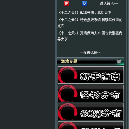
进入辩论>>
《十二之天2》6.18开测，武动天下
《十二之天2》特色点穴系统 解读武侠里的
点穴
《十二之天2》开店做商人 中国古代那些商
界大亨
>>发表话题<<
游戏专题