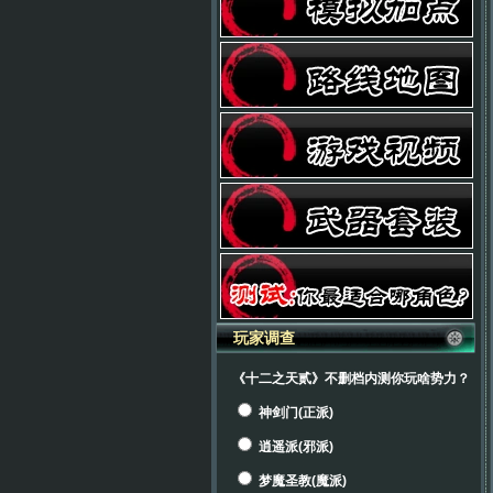
玩家调查
《十二之天贰》不删档内测你玩啥势力？
神剑门(正派)
逍遥派(邪派)
梦魔圣教(魔派)