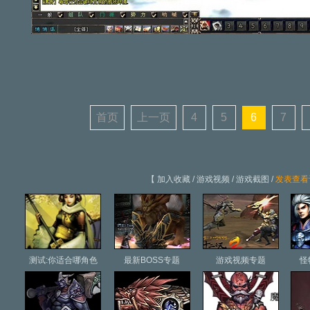
首页
上一页
4
5
6
7
【
加入收藏
/
游戏视频
/
游戏截图
/
发表查看
测试:你适合哪角色
最新BOSS专题
游戏视频专题
怪