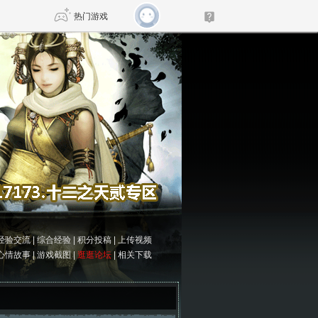
热门游戏
DNF
传奇4
剑网3旗舰版
新天龙八部
自由
诛仙世界
仙剑世界
经验交流
|
综合经验
|
积分投稿
|
上传视频
心情故事
|
游戏截图
|
逛逛论坛
|
相关下载