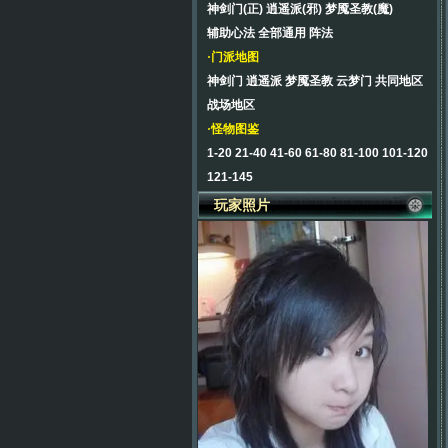
神剑门(正)
逍遥派(邪)
梦魇圣教(魔)
辅助心法
全部通用
阵法
·门派地图
神剑门
逍遥派
梦魇圣教
云梦门
共同地区
战场地区
·怪物图鉴
1-20
21-40
41-60
61-80
81-100
101-120
121-145
玩家照片