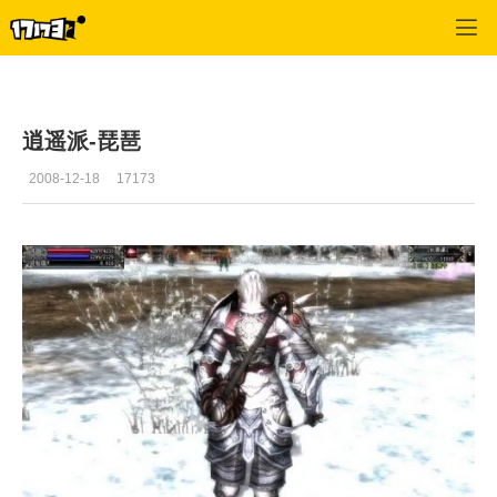
十二之天2
>
资料
>
正文
逍遥派-琵琶
2008-12-18
17173